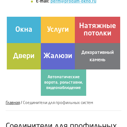
E-mail:
perm@prodam-okno.ru
Натяжные
Окна
Услуги
потолки
Декоративный
Двери
Жалюзи
камень
Автоматические
ворота, рольставни,
видеонаблюдение
Главная
/
Соединители для профильных систем
Соединители для профильных